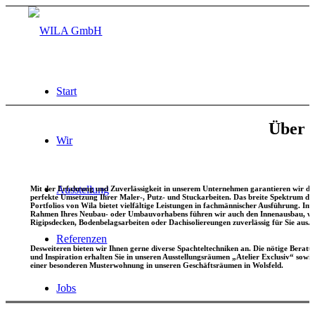
Start
Über 
Wir
Ausstellung
Mit der Erfahrung und Zuverlässigkeit in unserem Unternehmen garantieren wir di
perfekte Umsetzung Ihrer Maler-, Putz- und Stuckarbeiten. Das breite Spektrum de
Portfolios von Wila bietet vielfältige Leistungen in fachmännischer Ausführung. Im
Rahmen Ihres Neubau- oder Umbauvorhabens führen wir auch den Innenausbau, wie
Rigipsdecken, Bodenbelagsarbeiten oder Dachisoliereungen zuverlässig für Sie aus.
Referenzen
Desweiteren bieten wir Ihnen gerne diverse Spachteltechniken an. Die nötige Beratu
und Inspiration erhalten Sie in unseren Ausstellungsräumen „Atelier Exclusiv“ sowie
einer besonderen Musterwohnung in unseren Geschäftsräumen in Wolsfeld.
Jobs